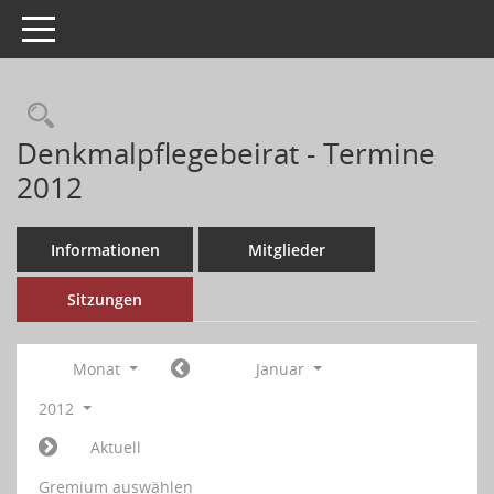
Toggle navigation
Denkmalpflegebeirat - Termine
2012
Informationen
Mitglieder
Sitzungen
Monat
Januar
2012
Aktuell
Gremium auswählen