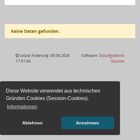
Keine Daten gefunden.
Letzte Änderung: 08.08.2026
Software:
Sitzungsdienst
(Wird in
17:01:04
Session
Diese Website verwendet aus technischen
Gründen Cookies (Session-Cookies).
Informationen
Ablehnen
Annehmen