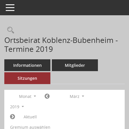
Toggle navigation
Ortsbeirat Koblenz-Bubenheim -
Termine 2019
Informationen
Mitglieder
Sitzungen
Monat
März
2019
Aktuell
Gremium auswählen