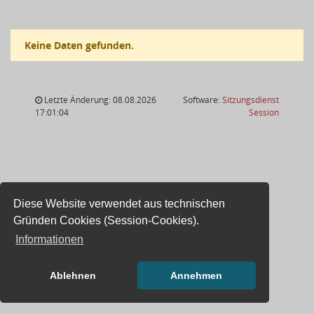
Keine Daten gefunden.
Letzte Änderung: 08.08.2026
Software:
Sitzungsdienst
(Wird in
17:01:04
Session
Diese Website verwendet aus technischen
Gründen Cookies (Session-Cookies).
Informationen
Ablehnen
Annehmen