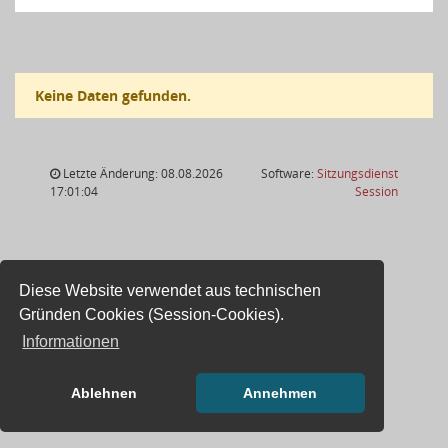
Keine Daten gefunden.
Letzte Änderung: 08.08.2026
Software:
Sitzungsdienst
(Wird in
17:01:04
Session
Diese Website verwendet aus technischen
Gründen Cookies (Session-Cookies).
Informationen
Ablehnen
Annehmen