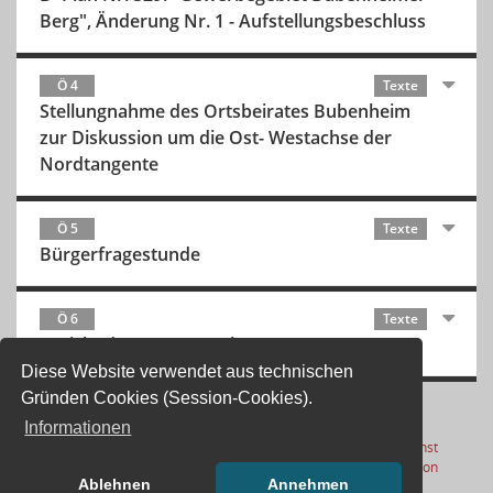
Berg", Änderung Nr. 1 - Aufstellungsbeschluss
Ö 4
Texte
Stellungnahme des Ortsbeirates Bubenheim
zur Diskussion um die Ost- Westachse der
Nordtangente
Ö 5
Texte
Bürgerfragestunde
Ö 6
Texte
Bericht des Ortsvorstehers
Diese Website verwendet aus technischen
Gründen Cookies (Session-Cookies).
Informationen
Letzte Änderung: 07.08.2026
Software:
Sitzungsdienst
(Wird in
17:01:07
Session
Ablehnen
Annehmen