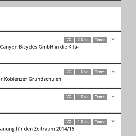
VO
2 Dok.
Texte
Canyon Bicycles GmbH in die Kita-
VO
1 Dok.
Texte
er Koblenzer Grundschulen
VO
1 Dok.
Texte
VO
1 Dok.
Texte
lanung für den Zeitraum 2014/15