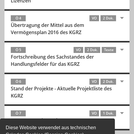
Lizenzen
Ö 4
VO
2 Dok.
Übertragung der Mittel aus dem
Vermögensplan 2016 des KGRZ
Ö 5
VO
2 Dok.
Texte
Fortschreibung des Sachstandes der
Handlungsfelder für das KGRZ
Ö 6
VO
2 Dok.
Stand der Projekte - Aktuelle Projektliste des
KGRZ
Ö 7
VO
1 Dok.
KGRZ.SRZ Sachstand
Diese Website verwendet aus technischen