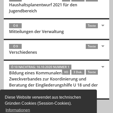
Haushaltsplanentwurf 2021 für den
Jugendbereich
Ö 8
Texte
Mitteilungen der Verwaltung
Ö 9
Texte
Verschiedenes
Ö 10 NACHTRAG: 16.10.2020 NUMMER 1
VO
3 Dok.
Texte
Bildung eines Kommunalen
Zweckverbandes zur Koordinierung und
Beratung der Eingliederungshilfe U 18 und der
Kinder- und Jugendhilfe
Diese Website verwendet aus technischen
Gründen Cookies (Session-Cookies).
Informationen