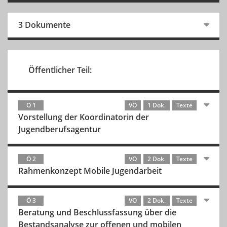
3 Dokumente
Öffentlicher Teil:
Ö 1
VO
1 Dok.
Texte
Vorstellung der Koordinatorin der
Jugendberufsagentur
Ö 2
VO
2 Dok.
Texte
Rahmenkonzept Mobile Jugendarbeit
Ö 3
VO
2 Dok.
Texte
Beratung und Beschlussfassung über die
Bestandsanalyse zur offenen und mobilen