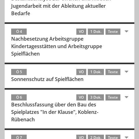
Jugendarbeit mit der Ableitung aktueller
Bedarfe
Ö 4
VO
1 Dok.
Texte
Nachbesetzung Arbeitsgruppe
Kindertagesstätten und Arbeitsgruppe
Spielflächen
Ö 5
VO
1 Dok.
Texte
Sonnenschutz auf Spielflächen
Ö 6
VO
3 Dok.
Texte
Beschlussfassung über den Bau des
Spielplatzes "In der Klause", Koblenz-
Rübenach
Ö 7
VO
2 Dok.
Texte