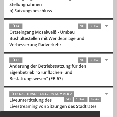
Stellungnahmen
b) Satzungsbeschluss
Ö 14
VO
3 Dok.
Ortseingang Moselweiß - Umbau
Bushaltestellen mit Wendeanlage und
Verbesserung Radverkehr
Ö 15
VO
3 Dok.
Änderung der Betriebssatzung für den
Eigenbetrieb "Grünflächen- und
Bestattungswesen" (EB 67)
Ö 16 NACHTRAG: 14.03.2025 NUMMER 2
VO
1 Dok.
Texte
Liveuntertitelung des
Livestreaming von Sitzungen des Stadtrates
der Stadt Koblenz