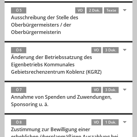
Ö 5
VO
2 Dok.
Texte
Ausschreibung der Stelle des
Oberbürgermeisters / der
Oberbürgermeisterin
Ö 6
VO
3 Dok.
Änderung der Betriebssatzung des
Eigenbetriebs Kommunales
Gebietsrechenzentrum Koblenz (KGRZ)
Ö 7
VO
3 Dok.
Annahme von Spenden und Zuwendungen,
Sponsoring u. ä.
Ö 8
VO
1 Dok.
Zustimmung zur Bewilligung einer
erheblichen überplanmäßigen Auszahlung bei