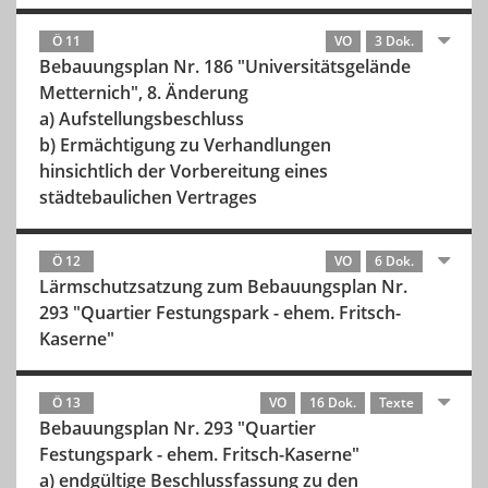
Ö 11
VO
3 Dok.
Bebauungsplan Nr. 186 "Universitätsgelände
Metternich", 8. Änderung
a) Aufstellungsbeschluss
b) Ermächtigung zu Verhandlungen
hinsichtlich der Vorbereitung eines
städtebaulichen Vertrages
Ö 12
VO
6 Dok.
Lärmschutzsatzung zum Bebauungsplan Nr.
293 "Quartier Festungspark - ehem. Fritsch-
Kaserne"
Ö 13
VO
16 Dok.
Texte
Bebauungsplan Nr. 293 "Quartier
Festungspark - ehem. Fritsch-Kaserne"
a) endgültige Beschlussfassung zu den