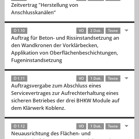
Zeitvertrag "Herstellung von
Anschlusskanälen“
Ö 1.10
VO
2 Dok.
Texte
Auftrag für Beton- und Rissinstandsetzung an
den Wandkronen der Vorklärbecken,
Applikation von Oberflächenbeschichtungen,
Fugeninstandsetzung
Ö 1.11
VO
1 Dok.
Texte
Auftragsvergabe zum Abschluss eines
Servicevertrages zur Aufrechterhaltung eines
sicheren Betriebes der drei BHKW Module auf
dem Klärwerk Koblenz.
Ö 1.12
VO
1 Dok.
Texte
Neuausrichtung des Flächen- und