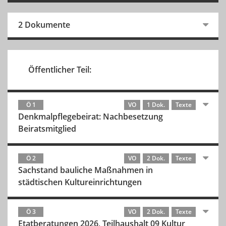
2 Dokumente
Öffentlicher Teil:
Ö 1
VO
1 Dok.
Texte
Denkmalpflegebeirat: Nachbesetzung
Beiratsmitglied
Ö 2
VO
2 Dok.
Texte
Sachstand bauliche Maßnahmen in
städtischen Kultureinrichtungen
Ö 3
VO
2 Dok.
Texte
Etatberatungen 2026, Teilhaushalt 09 Kultur