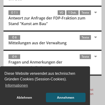
Ö 7.1
VO
1 Dok.
Texte
Antwort zur Anfrage der FDP-Fraktion zum
Stand "Kunst am Bau"
Ö 8
Texte
Mitteilungen aus der Verwaltung
Ö 9
Texte
Fragen und Anmerkungen der
Ausschussmitglieder
Diese Website verwendet aus technischen
Gründen Cookies (Session-Cookies).
Informationen
Letzte Änderung: 07.08.2026
Software:
Sitzungsdienst
(Wird in
17:01:07
Session
Ablehnen
Annehmen