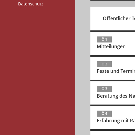
Datenschutz
Öffentlicher Te
Ö 1
Mitteilungen
Ö 2
Feste und Termi
Ö 3
Beratung des Na
Ö 4
Erfahrung mit 