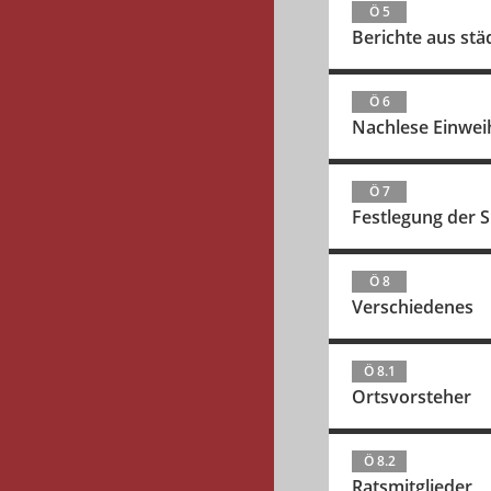
Ö 5
Berichte aus st
Ö 6
Nachlese Einwei
Ö 7
Festlegung der S
Ö 8
Verschiedenes
Ö 8.1
Ortsvorsteher
Ö 8.2
Ratsmitglieder