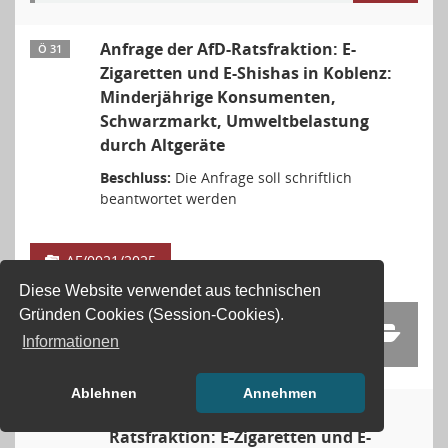
Anfrage der AfD-Ratsfraktion: E-
Ö 31
Zigaretten und E-Shishas in Koblenz:
Minderjährige Konsumenten,
Schwarzmarkt, Umweltbelastung
durch Altgeräte
Beschluss:
Die Anfrage soll schriftlich
beantwortet werden
AF/0021/2025
Diese Website verwendet aus technischen
Gründen Cookies (Session-Cookies).
2 Dok.
Informationen
Ablehnen
Annehmen
Antwort zur Anfrage der AfD-
Ö 31.1
Ratsfraktion: E-Zigaretten und E-