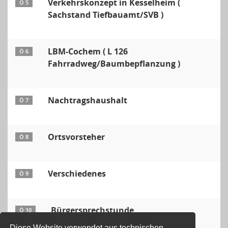
Verkehrskonzept in Kesselheim (
Ö 5
Sachstand Tiefbauamt/SVB )
LBM-Cochem ( L 126
Ö 6
Fahrradweg/Baumbepflanzung )
Nachtragshaushalt
Ö 7
Ortsvorsteher
Ö 8
Verschiedenes
Ö 9
Bürgersprechstunde
Ö 10
Diese Website verwendet aus technischen