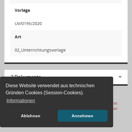
Vorlage
UV/0195/2020
Art
02_Unterrichtungsvorlage
3 Dokumente
Diese Website verwendet aus technischen
Gründen Cookies (Session-Cookies).
Informationen
Letzte Änderung: 05.08.2026
Software:
Sitzungsdienst
(Wird in
17:01:13
Session
Ablehnen
Annehmen