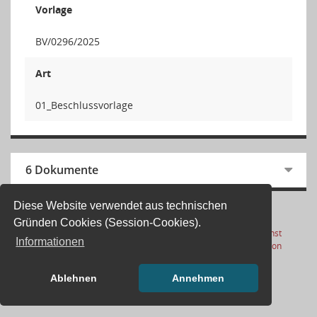
Vorlage
BV/0296/2025
Art
01_Beschlussvorlage
6 Dokumente
Diese Website verwendet aus technischen
Gründen Cookies (Session-Cookies).
Letzte Änderung: 08.08.2026
Software:
Sitzungsdienst
Informationen
(Wird in
17:01:04
Session
Ablehnen
Annehmen