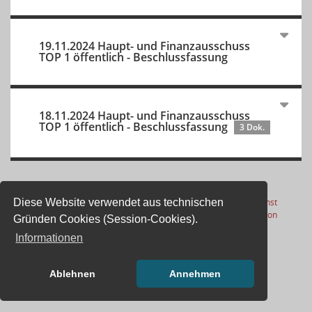
19.11.2024 Haupt- und Finanzausschuss
TOP 1 öffentlich - Beschlussfassung
18.11.2024 Haupt- und Finanzausschuss
TOP 1 öffentlich - Beschlussfassung
3 Dok.
Diese Website verwendet aus technischen
Letzte Änderung: 05.08.2026
Software:
Sitzungsdienst
(Wird in
17:01:13
Session
Gründen Cookies (Session-Cookies).
Informationen
Ablehnen
Annehmen