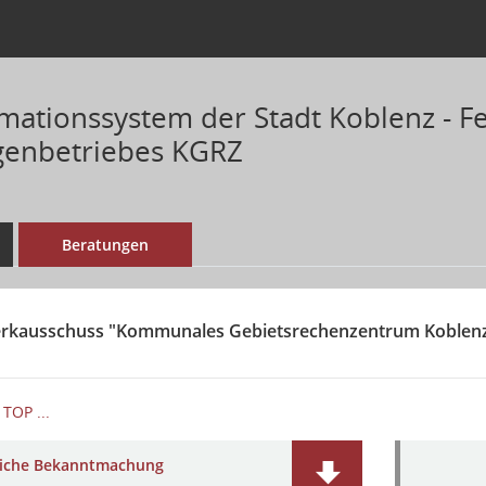
mationssystem der Stadt Koblenz - Fe
genbetriebes KGRZ
Beratungen
erkausschuss "Kommunales Gebietsrechenzentrum Koblenz" 
TOP ...
liche Bekanntmachung