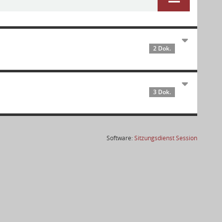
2 Dok.
3 Dok.
(Wird in
Software:
Sitzungsdienst
Session