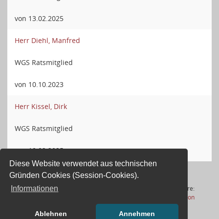
von 13.02.2025
Herr Diehl, Manfred
WGS Ratsmitglied
von 10.10.2023
Herr Kissel, Dirk
WGS Ratsmitglied
von 10.02.2025
Diese Website verwendet aus technischen
Gründen Cookies (Session-Cookies).
3 Sätze
Software:
Informationen
(Wird in
Letzte Änderung: 06.08.2026
Sitzungsdienst
Session
17:01:18
Ablehnen
Annehmen