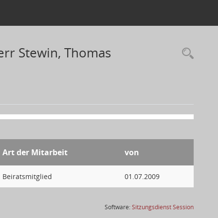
err Stewin, Thomas
Art der Mitarbeit
von
Beiratsmitglied
01.07.2009
(Wird in
Software:
Sitzungsdienst
Session