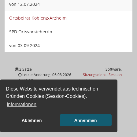
von 12.07.2024
Ortsbeirat Koblenz-Arzheim
SPD Ortsvorsteher/in
von 03.09.2024
2 Sätze
Software:
(Wird in
Letzte Änderung: 06.08.2026
Sitzungsdienst
Session
17:01:18
Diese Website verwendet aus technischen
Gründen Cookies (Session-Cookies).
Informationen
Ablehnen
Annehmen