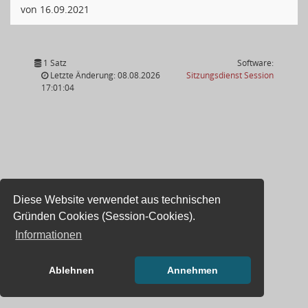
von 16.09.2021
1 Satz
Software:
(Wird in
Letzte Änderung: 08.08.2026
Sitzungsdienst
Session
17:01:04
Diese Website verwendet aus technischen
Gründen Cookies (Session-Cookies).
Informationen
Ablehnen
Annehmen