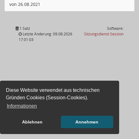
von 26.08.2021
1 Satz
Software:
(Wird in
Letzte Änderung: 09.08.2026
Sitzungsdienst
Session
17:01:03
Diese Website verwendet aus technischen
Gründen Cookies (Session-Cookies).
Informationen
Ablehnen
Annehmen