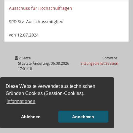
Ausschuss für Hochschulfragen
SPD Stv. Ausschussmitglied
von 12.07.2024
2 Sätze
Software:
(Wird in
Letzte Änderung: 06.08.2026
Sitzungsdienst
Session
17:01:18
Diese Website verwendet aus technischen
Gründen Cookies (Session-Cookies).
Informationen
Ablehnen
Annehmen