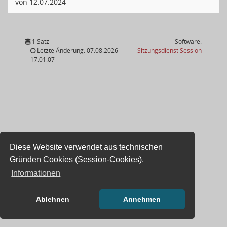
von 12.07.2024
1 Satz
Software:
(Wird in
Letzte Änderung: 07.08.2026
Sitzungsdienst
Session
17:01:07
Diese Website verwendet aus technischen
Gründen Cookies (Session-Cookies).
Informationen
Ablehnen
Annehmen