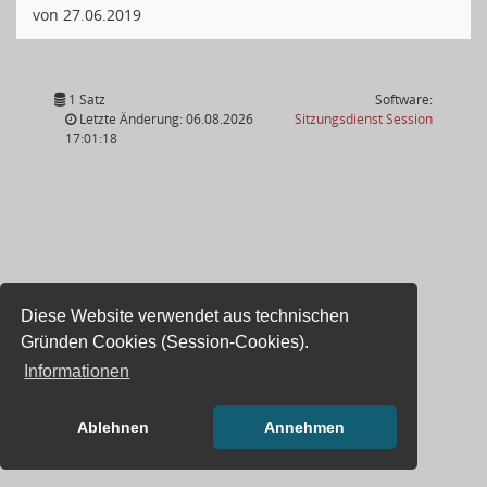
von 27.06.2019
1 Satz
Software:
(Wird in
Letzte Änderung: 06.08.2026
Sitzungsdienst
Session
17:01:18
Diese Website verwendet aus technischen
Gründen Cookies (Session-Cookies).
Informationen
Ablehnen
Annehmen