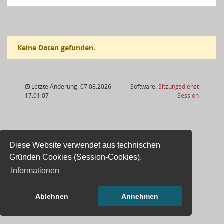
Keine Daten gefunden.
Letzte Änderung: 07.08.2026
Software:
Sitzungsdienst
(Wird in
17:01:07
Session
Diese Website verwendet aus technischen
Gründen Cookies (Session-Cookies).
Informationen
Ablehnen
Annehmen