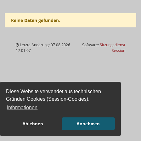
Keine Daten gefunden.
Letzte Änderung: 07.08.2026
Software:
Sitzungsdienst
(Wird in
17:01:07
Session
Diese Website verwendet aus technischen
Gründen Cookies (Session-Cookies).
Informationen
Ablehnen
Annehmen