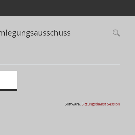
Umlegungsausschuss
(Wird in
Software:
Sitzungsdienst
Session