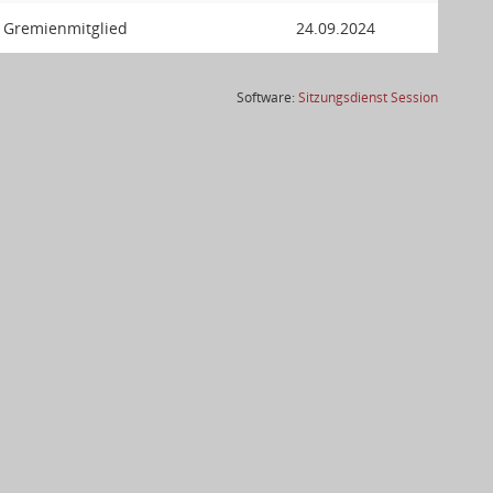
 Gremienmitglied
24.09.2024
(Wird in
Software:
Sitzungsdienst
Session