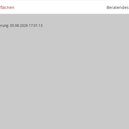
lflächen
Beratendes
rung: 05.08.2026 17:01:13