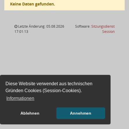
Keine Daten gefunden.
Letzte Änderung: 05.08.2026
Software:
Sitzungsdienst
(Wird in
17:01:13
Session
Diese Website verwendet aus technischen
Gründen Cookies (Session-Cookies).
Informationen
Ablehnen
Annehmen