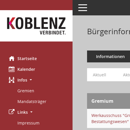
Toggle navigation
Bürgerinfor
Informationen
Startseite
Kalender
Aktuell
Akt
Infos
Gremien
Gremium
Mandatsträger
Links
Werkausschuss "Gr
Bestattungswesen"
Impressum