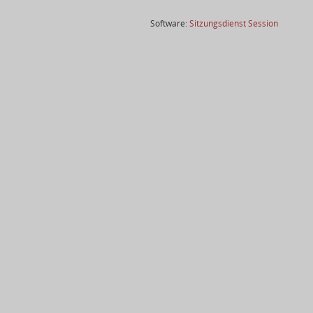
(Wird in
Software:
Sitzungsdienst
Session