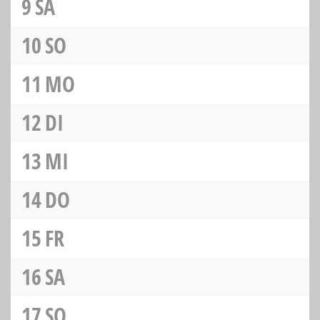
9
SA
10
SO
11
MO
12
DI
13
MI
14
DO
15
FR
16
SA
17
SO