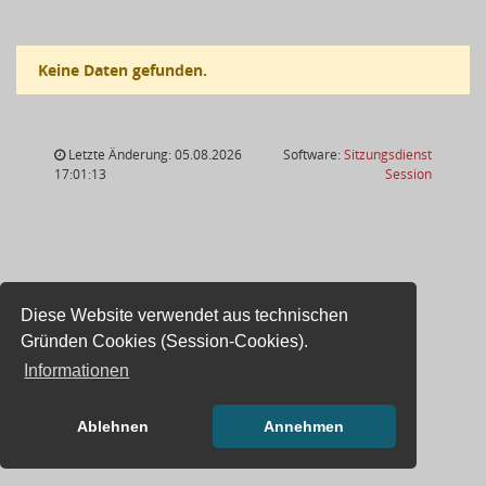
Keine Daten gefunden.
Letzte Änderung: 05.08.2026
Software:
Sitzungsdienst
(Wird in
17:01:13
Session
Diese Website verwendet aus technischen
Gründen Cookies (Session-Cookies).
Informationen
Ablehnen
Annehmen