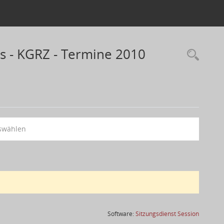
s - KGRZ - Termine 2010
swählen
(Wird in
Software:
Sitzungsdienst
Session