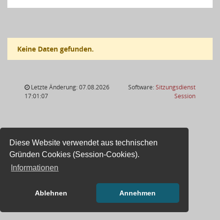
Keine Daten gefunden.
Letzte Änderung: 07.08.2026
Software:
Sitzungsdienst
(Wird in
17:01:07
Session
Diese Website verwendet aus technischen
Gründen Cookies (Session-Cookies).
Informationen
Ablehnen
Annehmen