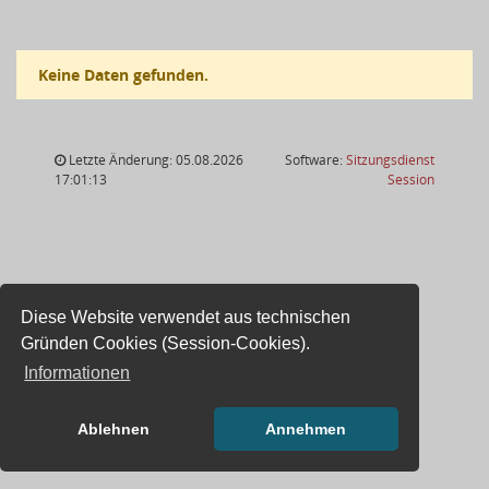
Keine Daten gefunden.
Letzte Änderung: 05.08.2026
Software:
Sitzungsdienst
(Wird in
17:01:13
Session
Diese Website verwendet aus technischen
Gründen Cookies (Session-Cookies).
Informationen
Ablehnen
Annehmen