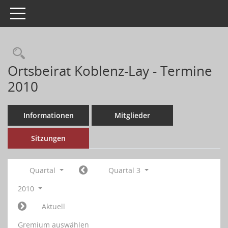
Toggle navigation
Ortsbeirat Koblenz-Lay - Termine
2010
Informationen
Mitglieder
Sitzungen
Quartal
Quartal 3
2010
Aktuell
Gremium auswählen