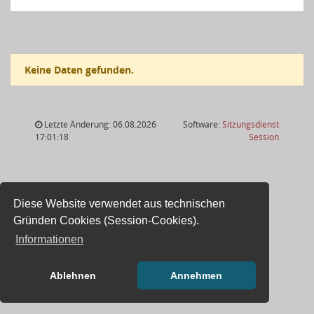
Keine Daten gefunden.
Letzte Änderung: 06.08.2026
Software:
Sitzungsdienst
(Wird in
17:01:18
Session
Diese Website verwendet aus technischen
Gründen Cookies (Session-Cookies).
Informationen
Ablehnen
Annehmen