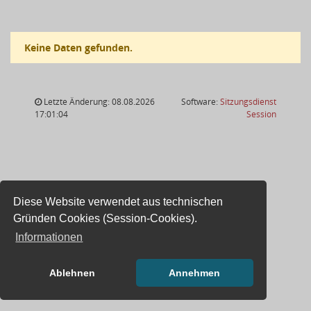
Keine Daten gefunden.
Letzte Änderung: 08.08.2026
Software:
Sitzungsdienst
(Wird in
17:01:04
Session
Diese Website verwendet aus technischen
Gründen Cookies (Session-Cookies).
Informationen
Ablehnen
Annehmen