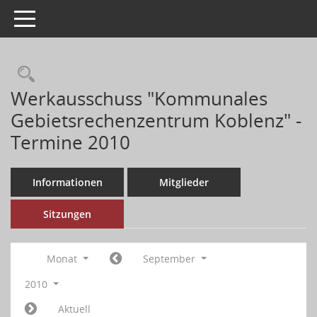
Toggle navigation
Werkausschuss "Kommunales
Gebietsrechenzentrum Koblenz" -
Termine 2010
Informationen
Mitglieder
Sitzungen
Monat
September
2010
Aktuell