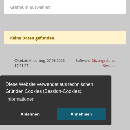
Gremium auswählen
Keine Daten gefunden.
Letzte Änderung: 07.08.2026
Software:
Sitzungsdienst
(Wird in
17:01:07
Session
Diese Website verwendet aus technischen
Gründen Cookies (Session-Cookies).
Informationen
Ablehnen
Annehmen