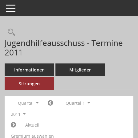
Toggle navigation
Jugendhilfeausschuss - Termine
2011
Informationen
Mitglieder
Sitzungen
Quartal
Quartal 1
2011
Aktuell
Gremium auswählen