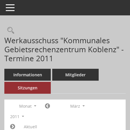
Toggle navigation
Werkausschuss "Kommunales
Gebietsrechenzentrum Koblenz" -
Termine 2011
Informationen
Mitglieder
Sitzungen
Monat
März
2011
Aktuell