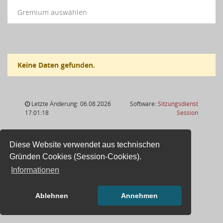
Gremium auswählen
Keine Daten gefunden.
Letzte Änderung: 06.08.2026
Software:
Sitzungsdienst
(Wird in
17:01:18
Session
Diese Website verwendet aus technischen
Gründen Cookies (Session-Cookies).
Informationen
Ablehnen
Annehmen