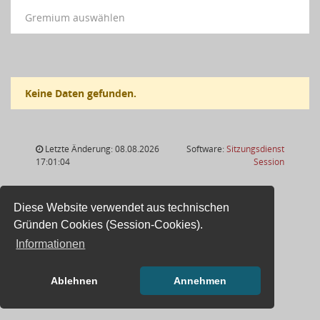
Gremium auswählen
Keine Daten gefunden.
Letzte Änderung: 08.08.2026
Software:
Sitzungsdienst
(Wird in
17:01:04
Session
Diese Website verwendet aus technischen
Gründen Cookies (Session-Cookies).
Informationen
Ablehnen
Annehmen