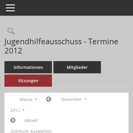
Toggle navigation
Jugendhilfeausschuss - Termine
2012
Informationen
Mitglieder
Sitzungen
Monat
Dezember
2012
Aktuell
Gremium auswählen