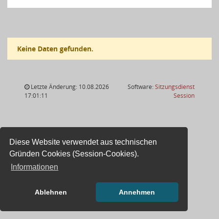
Keine Daten gefunden.
Letzte Änderung: 10.08.2026
Software:
Sitzungsdienst
(Wird in
17:01:11
Session
Diese Website verwendet aus technischen
Gründen Cookies (Session-Cookies).
Informationen
Ablehnen
Annehmen