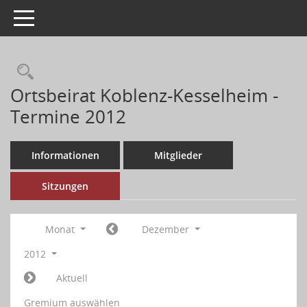
Toggle navigation
Ortsbeirat Koblenz-Kesselheim -
Termine 2012
Informationen
Mitglieder
Sitzungen
Monat
Dezember
2012
Aktuell
Gremium auswählen