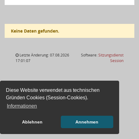
Keine Daten gefunden.
Letzte Änderung: 07.08.2026
Software:
Sitzungsdienst
(Wird in
17:01:07
Session
Diese Website verwendet aus technischen
Gründen Cookies (Session-Cookies).
Informationen
Ablehnen
Annehmen