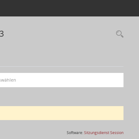
13
swählen
(Wird in
Software:
Sitzungsdienst
Session