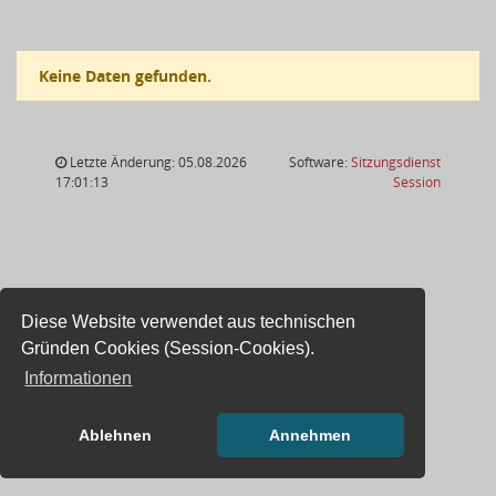
Keine Daten gefunden.
Letzte Änderung: 05.08.2026
Software:
Sitzungsdienst
(Wird in
17:01:13
Session
Diese Website verwendet aus technischen
Gründen Cookies (Session-Cookies).
Informationen
Ablehnen
Annehmen