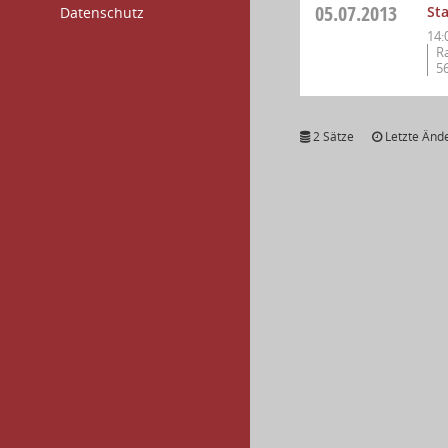
05.07.2013
St
Datenschutz
14:
R
5
2 Sätze
Letzte Ände