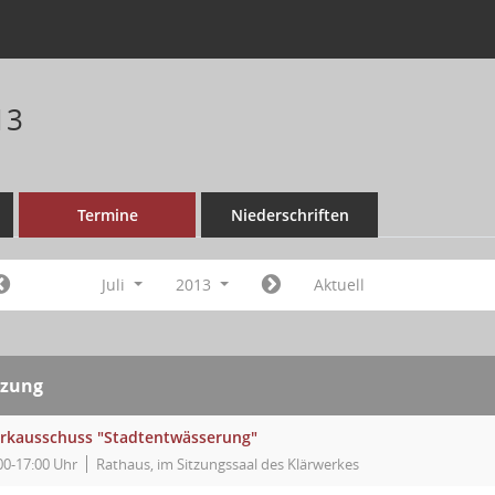
13
Termine
Niederschriften
Juli
2013
Aktuell
tzung
rkausschuss "Stadtentwässerung"
00-17:00 Uhr
Rathaus, im Sitzungssaal des Klärwerkes