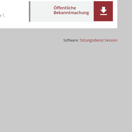
Öffentliche
Bekanntmachung
 1,
(Wird in
Software:
Sitzungsdienst
Session