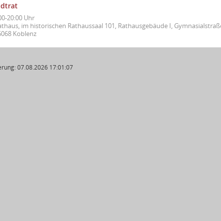
adtrat
00-20:00 Uhr
athaus, im historischen Rathaussaal 101, Rathausgebäude I, Gymnasialstraße
6068 Koblenz
rung: 07.08.2026 17:01:07