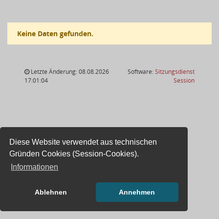
Keine Daten gefunden.
Letzte Änderung: 08.08.2026
Software:
Sitzungsdienst
(Wird in
17:01:04
Session
Diese Website verwendet aus technischen
Gründen Cookies (Session-Cookies).
Informationen
Ablehnen
Annehmen